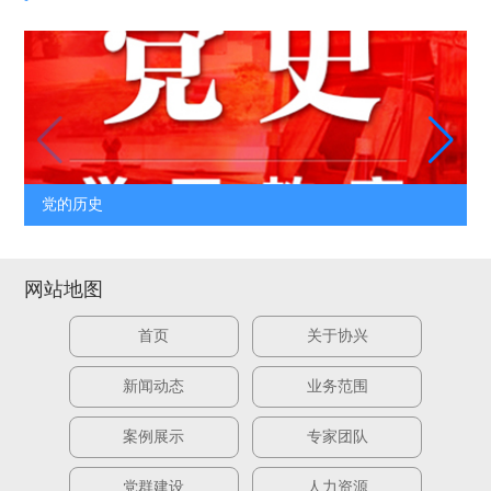
党的历史
网站地图
首页
关于协兴
新闻动态
业务范围
案例展示
专家团队
党群建设
人力资源