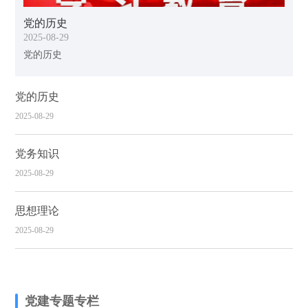
党的历史
2025-08-29
党的历史
党的历史
2025-08-29
党务知识
2025-08-29
思想理论
2025-08-29
党建专题专栏